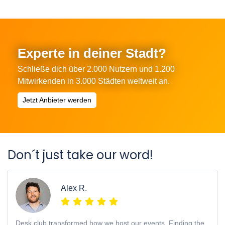
Experte in deiner Stadt?
Schließe dich über 2.000 Nutzern und 1.200
Mitwirkenden in 3.000 Städten weltweit an.
Jetzt Anbieter werden
Don´t just take our word!
Alex R.
Desk.club transformed how we host our events. Finding the